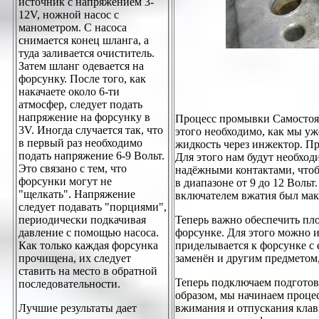
источник с напряжением 3-
12V, ножной насос с
манометром. С насоса
снимается конец шланга, а
туда заливается очиститель.
Затем шланг одевается на
форсунку. После того, как
накачаете около 6-ти
атмосфер, следует подать
напряжение на форсунку в
Процесс промывки Самостоят
3V. Иногда случается так, что
этого необходимо, как мы у
в первый раз необходимо
жидкость через инжектор. П
подать напряжение 6-9 Вольт.
Для этого нам будут необхо
Это связано с тем, что
надёжными контактами, чтоб
форсунки могут не
в диапазоне от 9 до 12 Воль
"щелкать". Напряжение
включателем вжатия был ма
следует подавать "порциями",
Теперь важно обеспечить пл
периодически подкачивая
форсунке. Для этого можно 
давление с помощью насоса.
приделывается к форсунке с
Как только каждая форсунка
заменён и другим предметом,
прочищена, их следует
ставить на место в обратной
Теперь подключаем подгото
последовательности.
образом, мы начинаем проце
вжимания и отпускания клав
Лучшие результаты дает