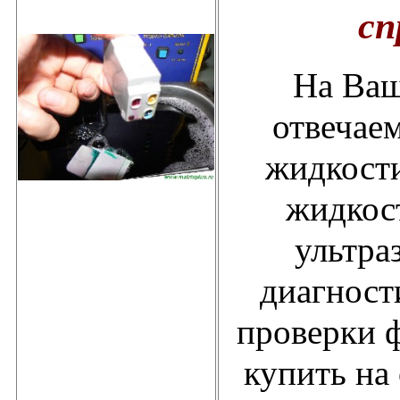
сп
На Ваш
отвечае
жидкости
жидкос
ультра
диагност
проверки 
купить на