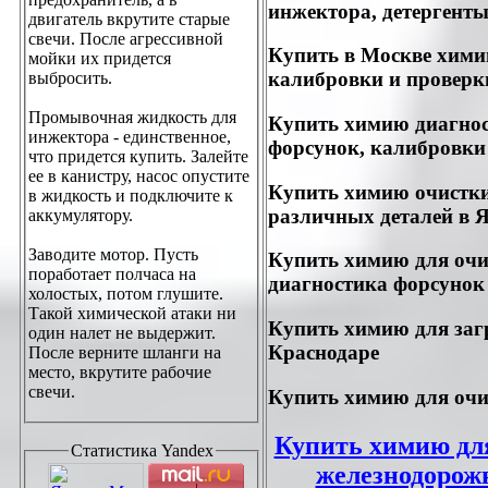
инжектора, детергенты
двигатель вкрутите старые
свечи. После агрессивной
Купить в Москве хими
мойки их придется
калибровки и проверк
выбросить.
Промывочная жидкость для
Купить химию диагност
инжектора - единственное,
форсунок, калибровк
что придется купить. Залейте
ее в канистру, насос опустите
Купить химию очистки
в жидкость и подключите к
различных деталей в 
аккумулятору.
Заводите мотор. Пусть
Купить химию для очи
поработает полчаса на
диагностика форсунок
холостых, потом глушите.
Такой химической атаки ни
Купить химию для заг
один налет не выдержит.
Краснодаре
После верните шланги на
место, вкрутите рабочие
свечи.
Купить химию для очи
Купить химию дл
Статистика
Yandex
железнодорожн