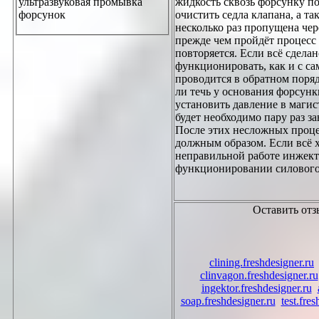
жидкость сквозь форсунку п
ультразвуковая промывка
очистить седла клапана, а т
форсунок
несколько раз пропущена чер
прежде чем пройдёт процесс 
повторяется. Если всё сдела
функционировать, как и с са
проводится в обратном поряд
ли течь у основания форсунк
установить давление в магист
будет необходимо пару раз за
После этих несложных проце
должным образом. Если всё х
неправильной работе инжекто
функционировании силового 
Оставить отз
clining.freshdesigner.ru
clinvagon.freshdesigner.ru
ingektor.freshdesigner.ru
soap.freshdesigner.ru
test.fre