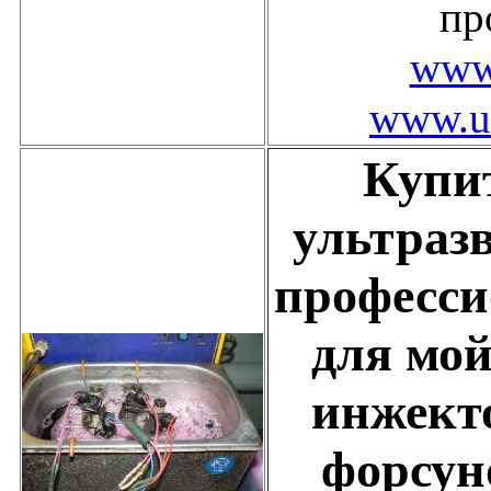
пр
www.
www.uz
Купи
ультраз
професс
для мо
инжекто
форсун