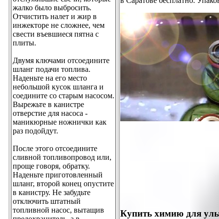
в Саратове бесплатно. Упако
жалко было выбросить.
Отчистить налет и жир в
инжекторе не сложнее, чем
свести въевшиеся пятна с
плиты.
Двумя ключами отсоедините
шланг подачи топлива.
Наденьте на его место
небольшой кусок шланга и
соедините со старым насосом.
Вырежьте в канистре
отверстие для насоса -
маникюрные ножнички как
раз подойдут.
После этого отсоедините
сливной топливопровод или,
проще говоря, обратку.
Наденьте приготовленный
шланг, второй конец опустите
в канистру. Не забудьте
отключить штатный
топливной насос, вытащив
Купить химию для уль
предохранитель, а в