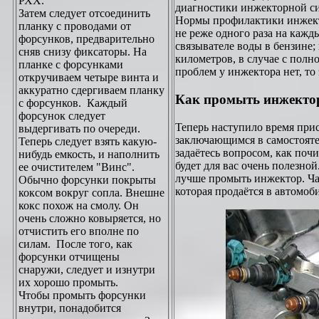
РХХ.
диагностики инжекторной с
Затем следует отсоединить
Нормы профилактики инжект
планку с проводами от
не реже одного раза на кажд
форсунков, предварительно
связывателе воды в бензине; 
сняв снизу фиксаторы. На
километров, в случае с полн
планке с форсунками
проблем у инжектора нет, то э
откручиваем четыре винта и
аккуратно сдергиваем планку
Как промыть инжектор
с форсунков. Каждый
форсунок следует
Теперь наступило время при
выдергивать по очереди.
заключающимся в самостояте
Теперь следует взять какую-
задаётесь вопросом, как по
нибудь емкость, и наполнить
будет для вас очень полезной
ее очистителем "Винс".
лучше промыть инжектор. Чащ
Обычно форсунки покрыты
которая продаётся в автомоб
коксом вокруг сопла. Внешне
кокс похож на смолу. Он
очень сложно ковыряется, но
отчистить его вполне по
силам. После того, как
форсунки отчищены
снаружи, следует и изнутри
их хорошо промыть.
Чтобы промыть форсунки
внутри, понадобится