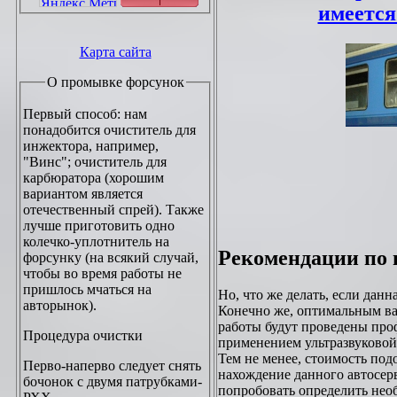
имеетс
Карта сайта
О промывке форсунок
Первый способ: нам
понадобится очиститель для
инжектора, например,
"Винс"; очиститель для
карбюратора (хорошим
вариантом является
отечественный спрей). Также
лучше приготовить одно
колечко-уплотнитель на
Рекомендации по 
форсунку (на всякий случай,
чтобы во время работы не
пришлось мчаться на
Но, что же делать, если дан
авторынок).
Конечно же, оптимальным вар
работы будут проведены про
Процедура очистки
применением ультразвуковой
Тем не менее, стоимость по
Перво-наперво следует снять
нахождение данного автосер
бочонок с двумя патрубками-
попробовать определить не